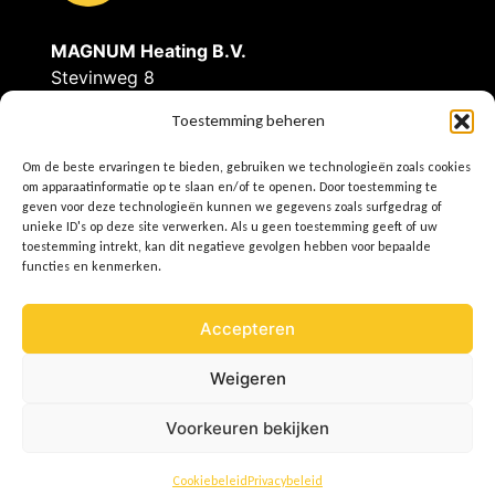
MAGNUM Heating B.V.
Stevinweg 8
4691SM Tholen
Toestemming beheren
Tel: 0166-609300
Om de beste ervaringen te bieden, gebruiken we technologieën zoals cookies
E
info@magnumheating.nl
om apparaatinformatie op te slaan en/of te openen. Door toestemming te
W
www.magnumheating.be
geven voor deze technologieën kunnen we gegevens zoals surfgedrag of
unieke ID's op deze site verwerken. Als u geen toestemming geeft of uw
toestemming intrekt, kan dit negatieve gevolgen hebben voor bepaalde
IBAN | NL37INGB0655775129
functies en kenmerken.
BIC/SWIFT | INGBNL2A
KvK | 22043037
Accepteren
BTW | NL8074.91.950.B01
Weigeren
Voorkeuren bekijken
BE
Cookiebeleid
Privacybeleid