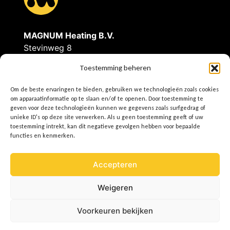
e
w
c
a
MAGNUM Heating B.V.
h
Stevinweg 8
r
4691SM Tholen
Toestemming beheren
t
m
Tel: 0166-609300
Om de beste ervaringen te bieden, gebruiken we technologieën zoals cookies
s
E
info@magnumheating.nl
om apparaatinformatie op te slaan en/of te openen. Door toestemming te
i
W
www.magnumheating.be
geven voor deze technologieën kunnen we gegevens zoals surfgedrag of
t
unieke ID's op deze site verwerken. Als u geen toestemming geeft of uw
n
toestemming intrekt, kan dit negatieve gevolgen hebben voor bepaalde
IBAN | NL37INGB0655775129
functies en kenmerken.
r
BIC/SWIFT | INGBNL2A
g
KvK | 22043037
e
Accepteren
BTW | NL8074.91.950.B01
k
e
Weigeren
o
Voorkeuren bekijken
k
p