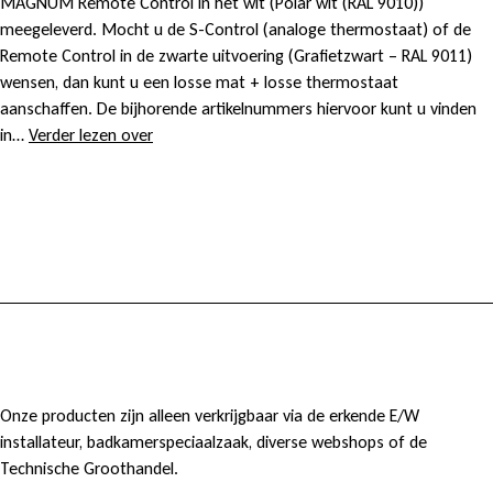
MAGNUM Remote Control in het wit (Polar wit (RAL 9010))
k
meegeleverd. Mocht u de S-Control (analoge thermostaat) of de
Remote Control in de zwarte uitvoering (Grafietzwart – RAL 9011)
w
wensen, dan kunt u een losse mat + losse thermostaat
aanschaffen. De bijhorende artikelnummers hiervoor kunt u vinden
i
Ik
in…
Verder lezen over
wil
l
een
set
e
elektrische
vloerverwarming
e
kopen,
kan
n
ik
de
s
thermostaat
K
Onze producten zijn alleen verkrijgbaar via de erkende E/W
in
e
installateur, badkamerspeciaalzaak, diverse webshops of de
de
a
Technische Groothandel.
set