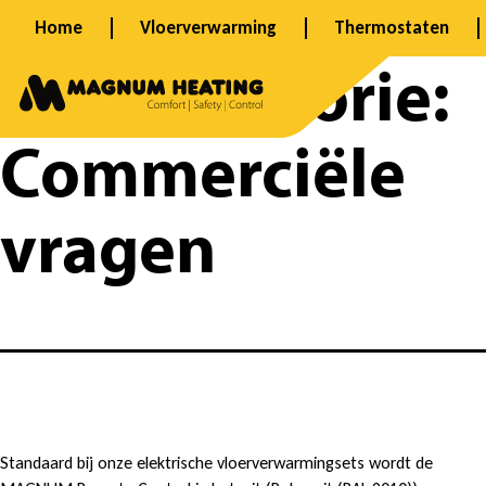
Spring
Home
Vloerverwarming
Thermostaten
naar
FAQ categorie:
de
inhoud
Commerciële
vragen
I
Standaard bij onze elektrische vloerverwarmingsets wordt de