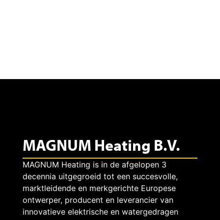
t
in
n
e
het
zwart
i
l
krijgen?
k
e
M
k
A
t
G
r
MAGNUM Heating B.V.
N
i
MAGNUM Heating is in de afgelopen 3
U
s
decennia uitgegroeid tot een succesvolle,
marktleidende en merkgerichte Europese
M
c
ontwerper, producent en leverancier van
innovatieve elektrische en watergedragen
p