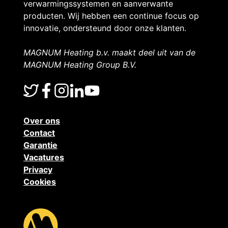
h
verwarmingssystemen en aanverwante
r
producten. Wij hebben een continue focus op
e
innovatie, ondersteund door onze klanten.
o
v
MAGNUM Heating b.v. maakt deel uit van de
d
MAGNUM Heating Group B.V.
l
u
o
c
e
Over ons
t
Contact
r
Garantie
e
Vacatures
v
Privacy
n
Cookies
e
r
r