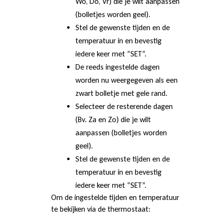
e
Wo, Do, Vr) die je wilt aanpassen
(bolletjes worden geel).
Stel de gewenste tijden en de
M
temperatuur in en bevestig
iedere keer met “SET”.
A
De reeds ingestelde dagen
worden nu weergegeven als een
zwart bolletje met gele rand.
G
Selecteer de resterende dagen
(Bv. Za en Zo) die je wilt
aanpassen (bolletjes worden
N
geel).
Stel de gewenste tijden en de
U
temperatuur in en bevestig
iedere keer met “SET”.
Om de ingestelde tijden en temperatuur
M
te bekijken via de thermostaat: