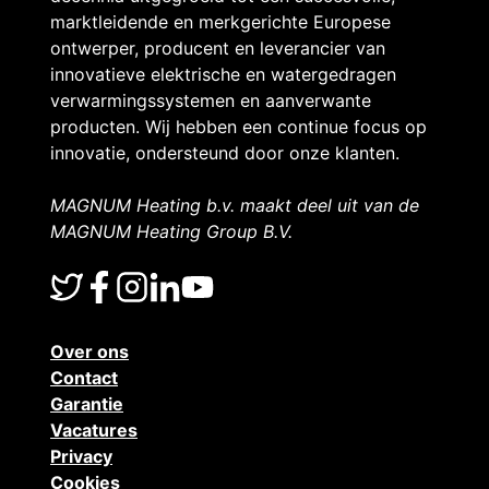
C
marktleidende en merkgerichte Europese
ontwerper, producent en leverancier van
innovatieve elektrische en watergedragen
o
verwarmingssystemen en aanverwante
producten. Wij hebben een continue focus op
innovatie, ondersteund door onze klanten.
n
MAGNUM Heating b.v. maakt deel uit van de
MAGNUM Heating Group B.V.
t
r
Over ons
Contact
o
Garantie
Vacatures
Privacy
Cookies