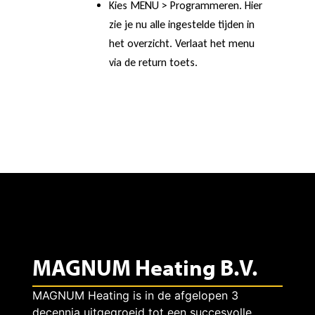
Kies MENU > Programmeren. Hier
zie je nu alle ingestelde tijden in
R
het overzicht. Verlaat het menu
via de return toets.
e
m
o
t
MAGNUM Heating B.V.
e
MAGNUM Heating is in de afgelopen 3
decennia uitgegroeid tot een succesvolle,