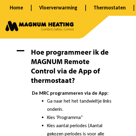
Spring
Home
Vloerverwarming
Thermostaten
naar
de
inhoud
H
A
Hoe programmeer ik de
MAGNUM Remote
o
Control via de App of
thermostaat?
e
De MRC programmeren via de App:
Ga naar het het tandwieltje links
p
onderin.
Kies ‘Programma”
Kies aantal periodes (Aantal
gekozen periodes is voor alle