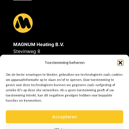
l
v
i
MAGNUM Heating B.V.
Stevinweg 8
a
4691SM Tholen
Toestemming beheren
Tel: 0166-609300
Om de beste ervaringen te bieden, gebruiken we technologieën zoals cookies
d
E
info@magnumheating.nl
om apparaatinformatie op te slaan en/of te openen. Door toestemming te
W
www.magnumheating.be
geven voor deze technologieën kunnen we gegevens zoals surfgedrag of
unieke ID's op deze site verwerken. Als u geen toestemming geeft of uw
e
toestemming intrekt, kan dit negatieve gevolgen hebben voor bepaalde
IBAN | NL37INGB0655775129
functies en kenmerken.
BIC/SWIFT | INGBNL2A
KvK | 22043037
A
Accepteren
BTW | NL8074.91.950.B01