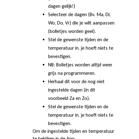
r
dagen gelijk!)
Selecteer de dagen (Bv. Ma, Di,
o
Wo, Do, Vr) die je wilt aanpassen
(bolletjes worden geel).
g
Stel de gewenste tijden en de
temperatuur in, je hoeft niets te
bevestigen.
r
NB: Bolletjes worden altijd weer
grijs na programmeren.
a
Herhaal dit voor de nog niet
ingestelde dagen (in dit
voorbeeld Za en Zo).
m
Stel de gewenste tijden en de
temperatuur in, je hoeft niets te
bevestigen.
m
Om de ingestelde tijden en temperatuur
te bekijken in de App: