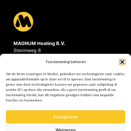
MAGNUM Heating B.V.
Stevinweg 8
4691SM Tholen
Toestemming beheren
Tel: 0166-609300
Om de beste ervaringen te bieden, gebruiken we technologieën zoals cookies
E
info@magnumheating.nl
om apparaatinformatie op te slaan en/of te openen. Door toestemming te
W
www.magnumheating.be
geven voor deze technologieën kunnen we gegevens zoals surfgedrag of
unieke ID's op deze site verwerken. Als u geen toestemming geeft of uw
toestemming intrekt, kan dit negatieve gevolgen hebben voor bepaalde
IBAN | NL37INGB0655775129
functies en kenmerken.
BIC/SWIFT | INGBNL2A
KvK | 22043037
Accepteren
BTW | NL8074.91.950.B01
Weigeren