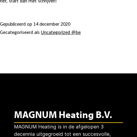
het, start dan met schrijven!
a
l
Gepubliceerd op
14 december 2020
Gecategoriseerd als
Uncategorized @be
l
o
w
e
r
e
MAGNUM Heating B.V.
l
MAGNUM Heating is in de afgelopen 3
decennia uitgegroeid tot een succesvolle,