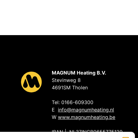
MAGNUM Heating B.V.
Stevinweg 8
4691SM Tholen
Tel: 0166-609300
E
info@magnumheating.nl
W
www.magnumheating.be
IBAN | NL37INGB0655775129