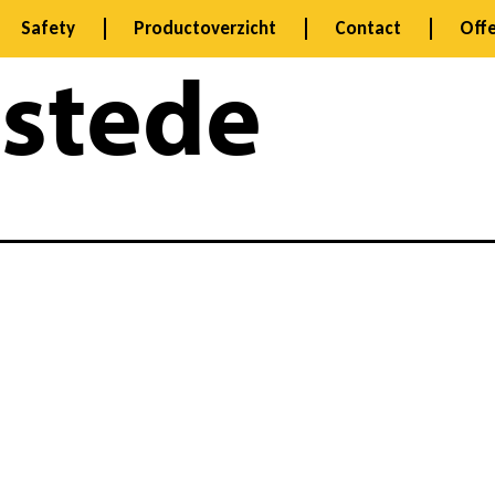
Safety
Productoverzicht
Contact
Offe
stede