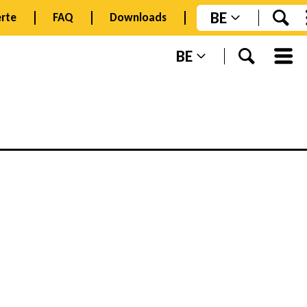
BE
rte
FAQ
Downloads
BE