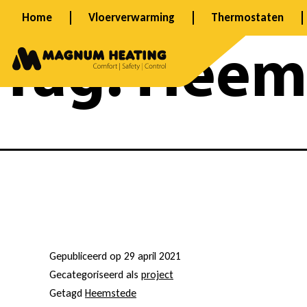
Spring
Home
Vloerverwarming
Thermostaten
naar
Tag:
Heem
de
inhoud
A
Gepubliceerd op
29 april 2021
l
Gecategoriseerd als
project
Getagd
Heemstede